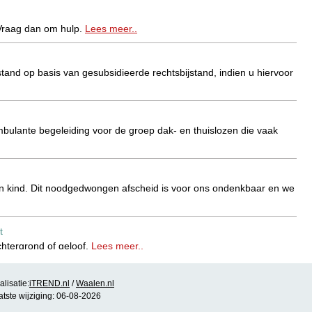
 Vraag dan om hulp.
Lees meer..
stand op basis van gesubsidieerde rechtsbijstand, indien u hiervoor
mbulante begeleiding voor de groep dak- en thuislozen die vaak
een kind. Dit noodgedwongen afscheid is voor ons ondenkbaar en we
t
htergrond of geloof.
Lees meer..
lisatie:
iTREND.nl
/
Waalen.nl
an worden door andere instanties zoals overheid en
atste wijziging: 06-08-2026