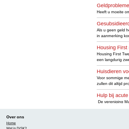
Geldprobleme
Heeft u moeite o
Gesubsidieerd
Als u geen geld h
in aanmerking ko
Housing First
Housing First Twe
een langdurig zw
Huisdieren vo
Voor sommige mens
zullen dit altijd
Hulp bij acute
De vereniging Ma
Individuele n
Over ons
Hulp bieden bij a
Home
maatschappelijke
Wat is DiSK?