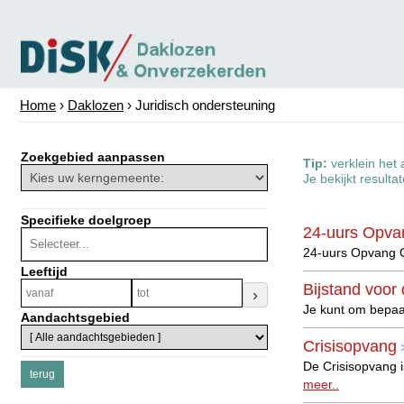
Home
›
Daklozen
› Juridisch ondersteuning
Zoekgebied aanpassen
Tip:
verklein het 
Je bekijkt resulta
Specifieke doelgroep
24-uurs Opva
24-uurs Opvang O
Leeftijd
Bijstand voor
›
Je kunt om bepaa
Aandachtsgebied
Crisisopvang
De Crisisopvang 
meer..