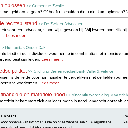
n oplossen
Gemeente Zwolle
>>
m met geld om te gaan? Of heeft u schulden die u niet kunt oplossen?
e rechtsbijstand
De Zwijger Advocaten
>>
eeft voor een advocaat, staan wij u gewoon bij. Wij leveren namelijk bij
mt.
Lees meer..
Humanitas Onder Dak
>>
nte biedt direct individuele woonruimte in combinatie met intensieve a
ervend bestaan leiden.
Lees meer..
edselpakket
Stichting Dierenvoedselbank Vallei & Veluwe
>>
en is de liefde voor hun huisdier te vergelijken met de liefde voor 
 proberen te voorkomen.
Lees meer..
 financiële en materiële nood
Vincentiusvereniging Maastrich
>>
astricht bekommert zich om ieder mens in nood, ongeacht oorzaak, ac
ood
Vincentiusvereniging Venlo
>>
Contact
Rea
cute financiële en materiële nood, die op dat moment niet verholpen k
La
Voor opname van uw organisatie op onze website:
meld uw organisatie
 organisaties.
Lees meer..
aan
of mail naar
info@digitale-sociale-kaart.nl