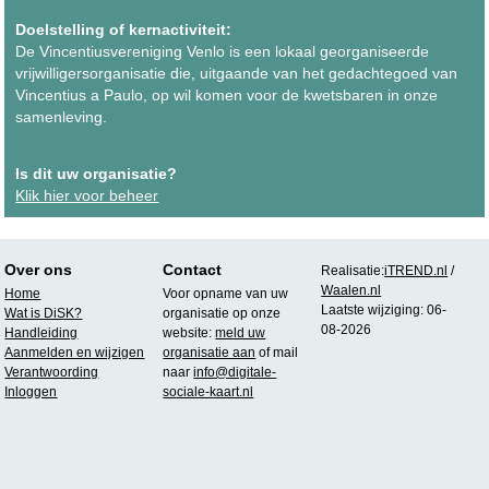
Doelstelling of kernactiviteit:
De Vincentiusvereniging Venlo is een lokaal georganiseerde
vrijwilligersorganisatie die, uitgaande van het gedachtegoed van
Vincentius a Paulo, op wil komen voor de kwetsbaren in onze
samenleving.
Is dit uw organisatie?
Klik hier voor beheer
Over ons
Contact
Realisatie:
iTREND.nl
/
Waalen.nl
Home
Voor opname van uw
Laatste wijziging: 06-
Wat is DiSK?
organisatie op onze
08-2026
Handleiding
website:
meld uw
Aanmelden en wijzigen
organisatie aan
of mail
Verantwoording
naar
info@digitale-
Inloggen
sociale-kaart.nl