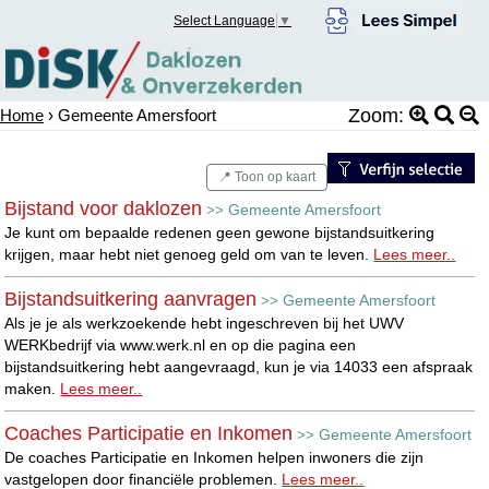
Select Language
▼
Zoom:
Home
› Gemeente Amersfoort
📍 Toon op kaart
Bijstand voor daklozen
Gemeente Amersfoort
>>
Je kunt om bepaalde redenen geen gewone bijstandsuitkering
krijgen, maar hebt niet genoeg geld om van te leven.
Lees meer..
Bijstandsuitkering aanvragen
Gemeente Amersfoort
>>
Als je je als werkzoekende hebt ingeschreven bij het UWV
WERKbedrijf via www.werk.nl en op die pagina een
bijstandsuitkering hebt aangevraagd, kun je via 14033 een afspraak
maken.
Lees meer..
Coaches Participatie en Inkomen
Gemeente Amersfoort
>>
De coaches Participatie en Inkomen helpen inwoners die zijn
vastgelopen door financiële problemen.
Lees meer..